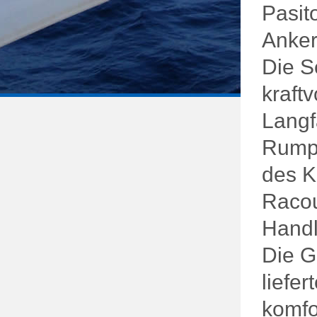
Pasit
Anker 
Die S
kraft
Langfa
Rumpf
des K
Racou
Handl
Die G
liefe
komfor