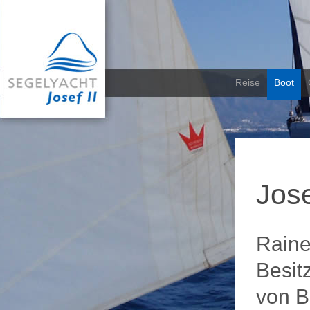
Reise
Boot
Jose
Raine
Besit
von B