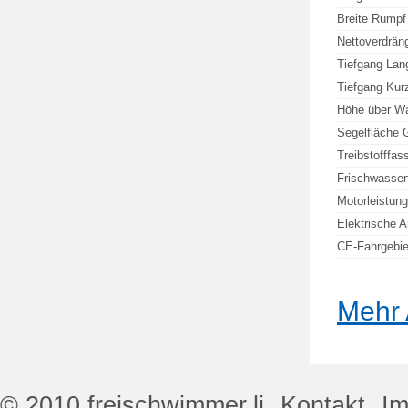
Breite Rumpf
Nettoverdrän
Tiefgang Lang
Tiefgang Kurz
Höhe über Wa
Segelfläche 
Treibstofffa
Frischwasser
Motorleistung
Elektrische 
CE-Fahrgebiet
Mehr 
© 2010 freischwimmer.li
Kontakt
I